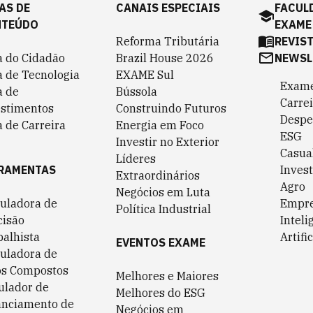
AS DE
CANAIS ESPECIAIS
FACUL
NTEÚDO
EXAME
Reforma Tributária
REVIS
a do Cidadão
Brazil House 2026
NEWSL
a de Tecnologia
EXAME Sul
Exame
a de
Bússola
Carrei
estimentos
Construindo Futuros
Despe
 de Carreira
Energia em Foco
ESG
Investir no Exterior
Casua
Líderes
RAMENTAS
Invest
Extraordinários
Agro
Negócios em Luta
culadora de
Empr
Política Industrial
cisão
Inteli
balhista
Artific
EVENTOS EXAME
culadora de
os Compostos
Melhores e Maiores
ulador de
Melhores do ESG
anciamento de
Negócios em