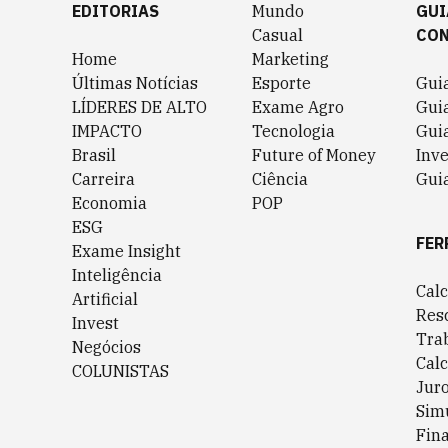
EDITORIAS
Mundo
GUI
Casual
CO
Home
Marketing
Últimas Notícias
Esporte
Gui
LÍDERES DE ALTO
Exame Agro
Gui
IMPACTO
Tecnologia
Gui
Brasil
Future of Money
Inv
Carreira
Ciência
Guia
Economia
POP
ESG
FER
Exame Insight
Inteligência
Cal
Artificial
Res
Invest
Tra
Negócios
Cal
COLUNISTAS
Jur
Sim
Fin