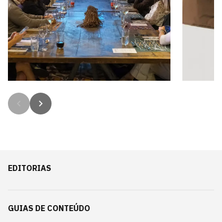
Clube CHRO julho 2026
Presen
7 imagens
6 imagen
EDITORIAS
GUIAS DE CONTEÚDO