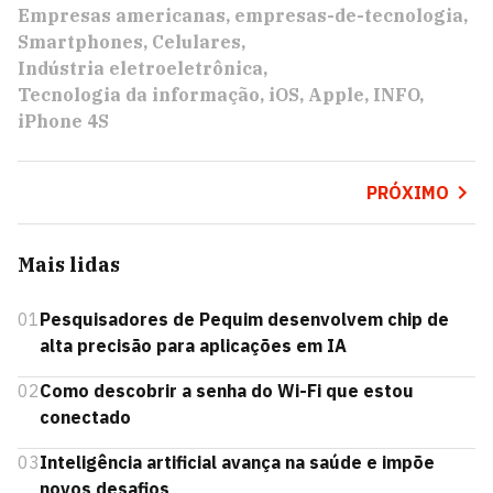
Empresas americanas
empresas-de-tecnologia
Smartphones
Celulares
Indústria eletroeletrônica
Tecnologia da informação
iOS
Apple
INFO
iPhone 4S
PRÓXIMO
Mais lidas
01
Pesquisadores de Pequim desenvolvem chip de
alta precisão para aplicações em IA
02
Como descobrir a senha do Wi-Fi que estou
conectado
03
Inteligência artificial avança na saúde e impõe
novos desafios