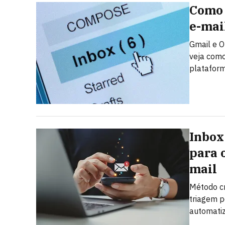
Como 
e-mai
Gmail e O
veja como
plataform
Inbox
para 
mail
Método c
triagem p
automatiz