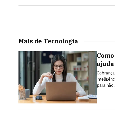
Mais de Tecnologia
Como 
ajuda
Cobranças
inteligên
para não 