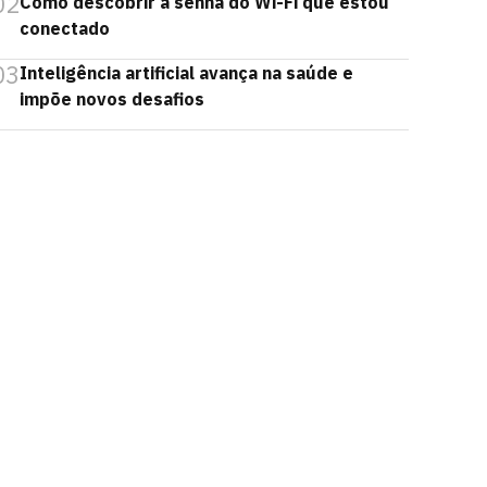
02
Como descobrir a senha do Wi-Fi que estou
conectado
03
Inteligência artificial avança na saúde e
impõe novos desafios