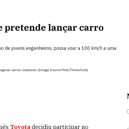
e pretende lançar carro
upo de jovens engenheiros, possa voar a 100 km/h a uma
aginar carros voadores (Image Source Pink/Thinkstock)
onês
Toyota
decidiu participar no