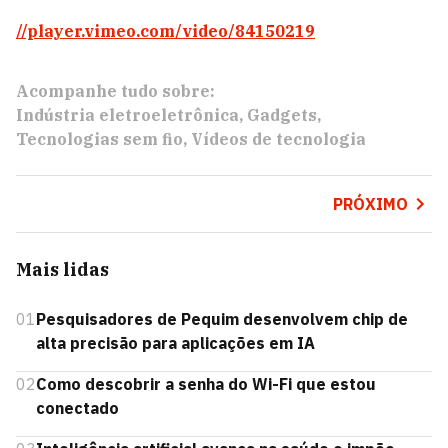
//player.vimeo.com/video/84150219
Acompanhe tudo sobre:
Indústria eletroeletrônica
Gadgets
Tecnologias sem fio
Vídeos de tecnologia
PRÓXIMO
Mais lidas
01
Pesquisadores de Pequim desenvolvem chip de
alta precisão para aplicações em IA
02
Como descobrir a senha do Wi-Fi que estou
conectado