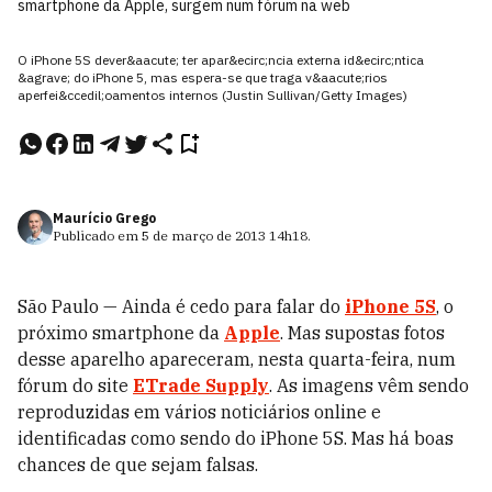
smartphone da Apple, surgem num fórum na web
O iPhone 5S dever&aacute; ter apar&ecirc;ncia externa id&ecirc;ntica
&agrave; do iPhone 5, mas espera-se que traga v&aacute;rios
aperfei&ccedil;oamentos internos (Justin Sullivan/Getty Images)
Maurício Grego
Publicado em
5 de março de 2013
14h18
.
São Paulo — Ainda é cedo para falar do
iPhone 5S
, o
próximo smartphone da
Apple
. Mas supostas fotos
desse aparelho apareceram, nesta quarta-feira, num
fórum do site
ETrade Supply
. As imagens vêm sendo
reproduzidas em vários noticiários online e
identificadas como sendo do iPhone 5S. Mas há boas
chances de que sejam falsas.