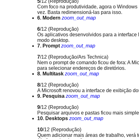
5
/12
(Reprodução)
Com foco na produtividade, agora o Windows p
vez. Basta redimensioná-las para isso.
6. Modern
zoom_out_map
6
/12
(Reprodução)
Os aplicativos desenvolvidos para a interfac
modo desktop.
7. Prompt
zoom_out_map
7
/12
(Reprodução/Ars Technica)
Nem o prompt de comando ficou de fora: A Micro
para selecionar endereços de diretórios.
8. Multitask
zoom_out_map
8
/12
(Reprodução)
A Microsoft renovou a interface de exibição do
9. Pesquisa
zoom_out_map
9
/12
(Reprodução)
Pesquisar arquivos e pastas ficou mais simple
10. Desktops
zoom_out_map
10
/12
(Reprodução)
Quem adicionar mais áreas de trabalho, verá 