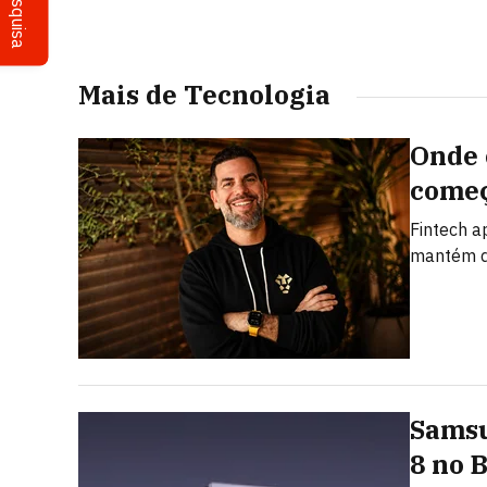
Pesquisa
Mais de Tecnologia
Onde 
começ
Fintech a
mantém d
Samsu
8 no 