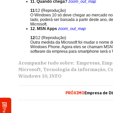
11. Quando chega?
zoom_out_map
11
/12
(Reprodução)
O Windows 10 só deve chegar ao mercado no f
lado, poderá ser baixada a partir deste ano,
Microsoft.
12. MSN Apps
zoom_out_map
12
/12
(Reprodução)
Outra medida da Microsoft foi mudar o nome d
Windows Phone. Agora eles se chamam MSN. 
software da empresa para smartphone será o
Acompanhe tudo sobre:
Empresas
Empr
Microsoft
Tecnologia da informação
C
Windows 10
INFO
PRÓXIMO
Empresa de Di