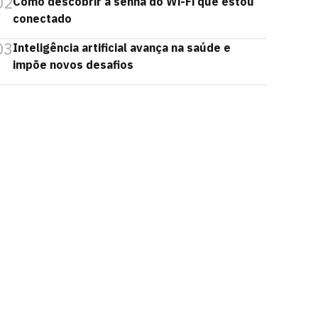
02
Como descobrir a senha do Wi-Fi que estou
conectado
03
Inteligência artificial avança na saúde e
impõe novos desafios