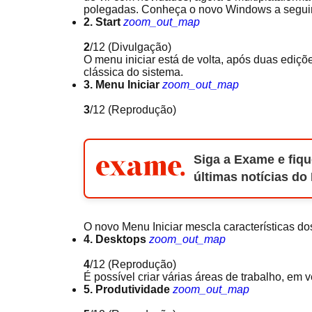
polegadas. Conheça o novo Windows a seguir
2. Start
zoom_out_map
2
/12
(Divulgação)
O menu iniciar está de volta, após duas ediçõe
clássica do sistema.
3. Menu Iniciar
zoom_out_map
3
/12
(Reprodução)
Siga a Exame e fiqu
últimas notícias do
O novo Menu Iniciar mescla características d
4. Desktops
zoom_out_map
4
/12
(Reprodução)
É possível criar várias áreas de trabalho, e
5. Produtividade
zoom_out_map