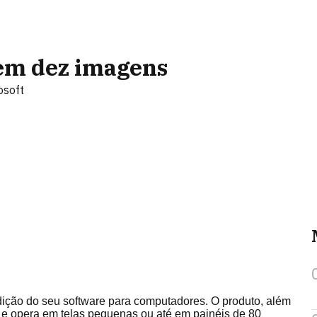
em dez imagens
osoft
dição do seu software para computadores. O produto, além
a e opera em telas pequenas ou até em painéis de 80