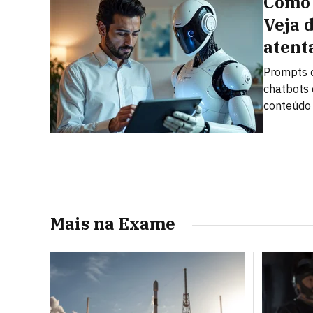
Como 
Veja 
atent
Prompts c
chatbots 
conteúdo
Mais na Exame