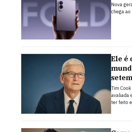
Nova gera
chega ao 
Ele é
mundo
sete
Tim Cook
avaliada 
ter feito