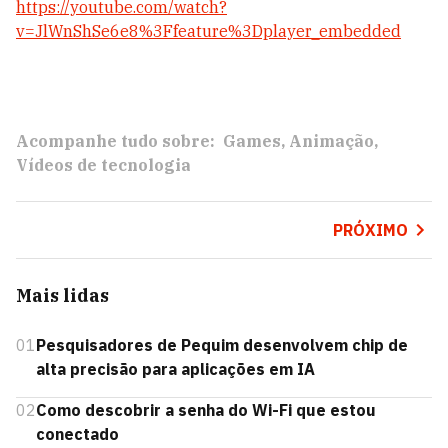
https://youtube.com/watch?
v=JlWnShSe6e8%3Ffeature%3Dplayer_embedded
Acompanhe tudo sobre:
Games
Animação
Vídeos de tecnologia
PRÓXIMO
Mais lidas
01
Pesquisadores de Pequim desenvolvem chip de
alta precisão para aplicações em IA
02
Como descobrir a senha do Wi-Fi que estou
conectado