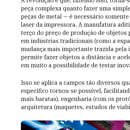
A revolução é que, fazendo isso, torna
peça complexa quanto fazer uma simple
peças de metal — é necessário somente
laser da impressora. A manufatura adi
terço do preço de produção de objetos p
em indústrias tradicionais (como a espa
mudança mais importante trazida pela i
permite fazer objetos a distância e ac
em muito a possibilidade de testar inov
Isso se aplica a campos tão diversos q
específico tornou-se possível, facilitan
mais baratas), engenharia (com os prot
arquitetura (maquetes, estudos de viabil