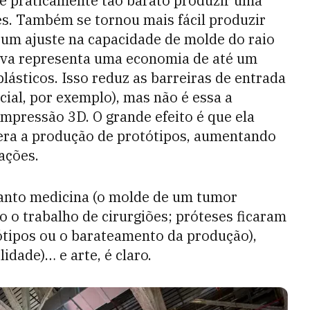
-se praticamente tão barato produzir uma
s. Também se tornou mais fácil produzir
 um ajuste na capacidade de molde do raio
tiva representa uma economia de até um
lásticos. Isso reduz as barreiras de entrada
cial, por exemplo), mas não é essa a
mpressão 3D. O grande efeito é que ela
elera a produção de protótipos, aumentando
ações.
uanto medicina (o molde de um tumor
do o trabalho de cirurgiões; próteses ficaram
ótipos ou o barateamento da produção),
idade)… e arte, é claro.