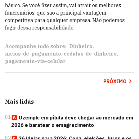
básico. Se você fizer assim, vai atrair os melhores
funcionários, que são a principal vantagem
competitiva para qualquer empresa. Não podemos
fugir dessa responsabilidade.
Acompanhe tudo sobre:
Dinheiro
meios-de-pagamento
cedulas-de-dinheiro
pagamento-via-celular
PRÓXIMO
Mais lidas
01
Ozempic em pílula deve chegar ao mercado em
2026 e baratear o emagrecimento
02
26 ideias para 2026: Copa, eleições, juros e os