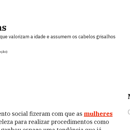
as
ue valorizam a idade e assumem os cabelos grisalhos
ução)
ento social fizeram com que as
mulheres
eleza para realizar procedimentos como
o, ganhou espaço uma tendência que já