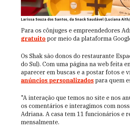
Larissa Souza dos Santos, da Snack Saudável (Luciana Aith
Para os cônjuges e empreendedores Ad
gratuito
por meio da plataforma Google
Os Shak são donos do restaurante Espa
do Sul). Com uma página na web feita
aparecer em buscas e a postar fotos e 
anúncios personalizados
para quem es
"A interação que temos no site e nos 
os comentários e interagimos com nossos
Adriana. A casa tem 11 funcionários e r
mensalmente.