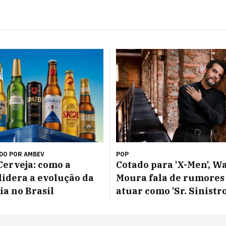
DO POR
AMBEV
POP
Cerveja: como a
Cotado para 'X-Men', W
idera a evolução da
Moura fala de rumores
ia no Brasil
atuar como 'Sr. Sinistro