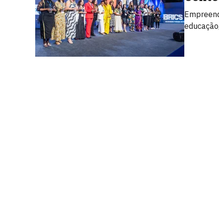
Empreend
educação,