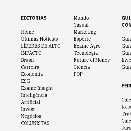
EDITORIAS
Mundo
GUI
Casual
CO
Home
Marketing
Últimas Notícias
Esporte
Gui
LÍDERES DE ALTO
Exame Agro
Gui
IMPACTO
Tecnologia
Gui
Brasil
Future of Money
Inv
Carreira
Ciência
Guia
Economia
POP
ESG
FER
Exame Insight
Inteligência
Cal
Artificial
Res
Invest
Tra
Negócios
Cal
COLUNISTAS
Jur