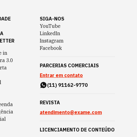
DADE
SIGA-NOS
YouTube
TA
LinkedIn
ETTER
Instagram
Facebook
 in
ra 3.0
PARCERIAS COMERCIAIS
rta
Entrar em contato
l
(11) 91162-9770
REVISTA
eenda
gência
atendimento@exame.com
ial
LICENCIAMENTO DE CONTEÚDO