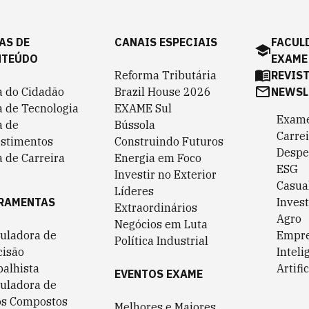
AS DE
CANAIS ESPECIAIS
FACUL
NTEÚDO
EXAME
Reforma Tributária
REVIS
a do Cidadão
Brazil House 2026
NEWSL
a de Tecnologia
EXAME Sul
Exame
a de
Bússola
Carrei
estimentos
Construindo Futuros
Despe
 de Carreira
Energia em Foco
ESG
Investir no Exterior
Casua
Líderes
RAMENTAS
Invest
Extraordinários
Agro
Negócios em Luta
culadora de
Empr
Política Industrial
cisão
Inteli
balhista
Artific
EVENTOS EXAME
culadora de
os Compostos
Melhores e Maiores