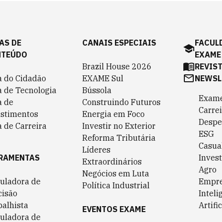
AS DE
CANAIS ESPECIAIS
FACUL
NTEÚDO
EXAME
Brazil House 2026
REVIS
a do Cidadão
EXAME Sul
NEWSL
a de Tecnologia
Bússola
Exame
a de
Construindo Futuros
Carrei
estimentos
Energia em Foco
Despe
 de Carreira
Investir no Exterior
ESG
Reforma Tributária
Casua
Líderes
RAMENTAS
Invest
Extraordinários
Agro
Negócios em Luta
culadora de
Empr
Política Industrial
cisão
Inteli
balhista
Artific
EVENTOS EXAME
culadora de