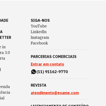
DADE
SIGA-NOS
YouTube
TA
LinkedIn
ETTER
Instagram
Facebook
 in
ra 3.0
PARCERIAS COMERCIAIS
rta
Entrar em contato
l
(11) 91162-9770
REVISTA
eenda
gência
atendimento@exame.com
ial