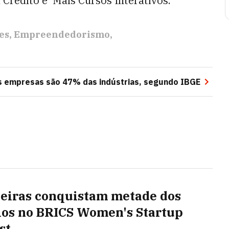
Crédito e Mais Cursos Interativos.
es
Empreendedorismo
 empresas são 47% das indústrias, segundo IBGE
leiras conquistam metade dos
os no BRICS Women's Startup
st