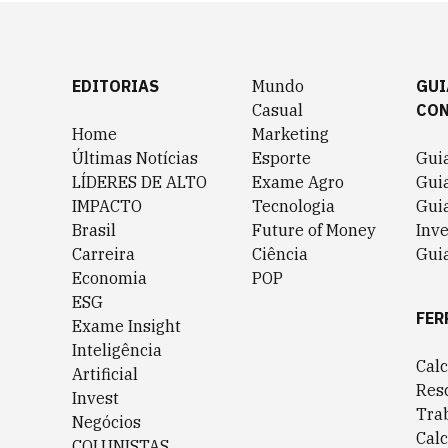
EDITORIAS
Mundo
GUI
Casual
CO
Home
Marketing
Últimas Notícias
Esporte
Gui
LÍDERES DE ALTO
Exame Agro
Gui
IMPACTO
Tecnologia
Gui
Brasil
Future of Money
Inv
Carreira
Ciência
Guia
Economia
POP
ESG
FER
Exame Insight
Inteligência
Cal
Artificial
Res
Invest
Tra
Negócios
Cal
COLUNISTAS