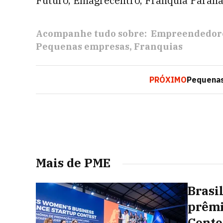
Futuro, Emagrecentro, Franquia Paraná 
Acompanhe tudo sobre:
Empreendedor
Pequenas empresas
Franquias
PRÓXIMO
Pequenas
Mais de PME
Brasi
prêmi
Conte