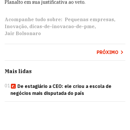
Planalto em sua justificativa ao veto.
Acompanhe tudo sobre:
Pequenas empresas
Inovação
dicas-de-inovacao-de-pme
Jair Bolsonaro
PRÓXIMO
Mais lidas
01
De estagiário a CEO: ele criou a escola de
negócios mais disputada do país