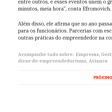
entre outros, e esses eventos unem o g
minutos, meia hora”, conta Efromovich.
Além disso, ele afirma que no ano pass
para os funcionários. Parcerias com esc
outras práticas do empreendedor na c
Acompanhe tudo sobre:
Empresas
Gest
dicas-de-empreendedorismo
Avianca
PRÓXIM