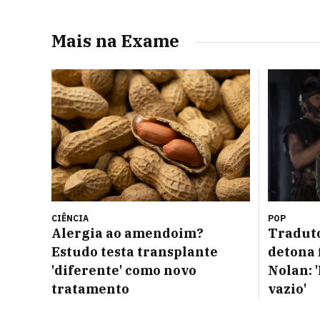
Mais na Exame
CIÊNCIA
POP
Alergia ao amendoim?
Traduto
Estudo testa transplante
detona 
'diferente' como novo
Nolan:
tratamento
vazio'