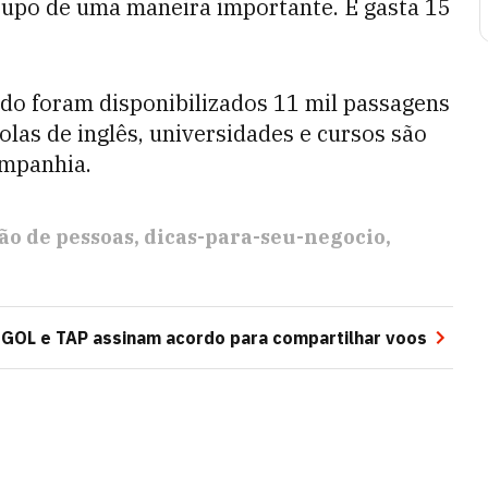
rupo de uma maneira importante. E gasta 15
ado foram disponibilizados 11 mil passagens
olas de inglês, universidades e cursos são
ompanhia.
ão de pessoas
dicas-para-seu-negocio
O
GOL e TAP assinam acordo para compartilhar voos