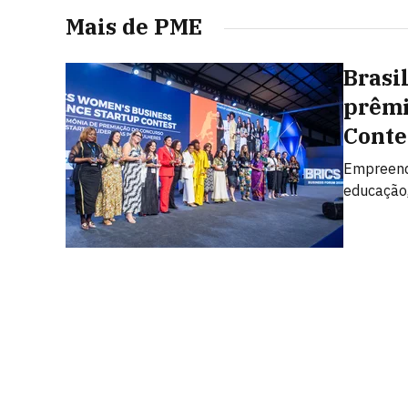
Mais de PME
Brasi
prêmi
Conte
Empreend
educação,