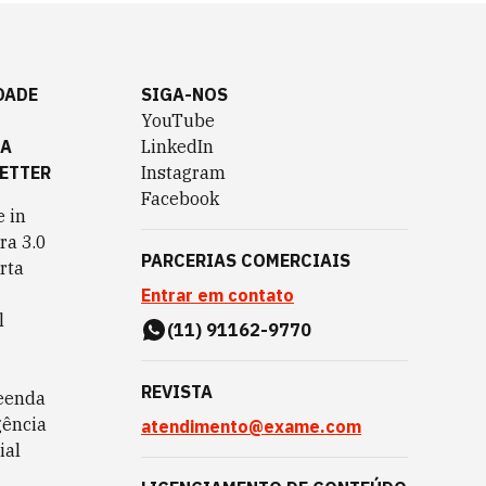
DADE
SIGA-NOS
YouTube
TA
LinkedIn
ETTER
Instagram
Facebook
 in
ra 3.0
PARCERIAS COMERCIAIS
rta
Entrar em contato
l
(11) 91162-9770
REVISTA
eenda
gência
atendimento@exame.com
ial