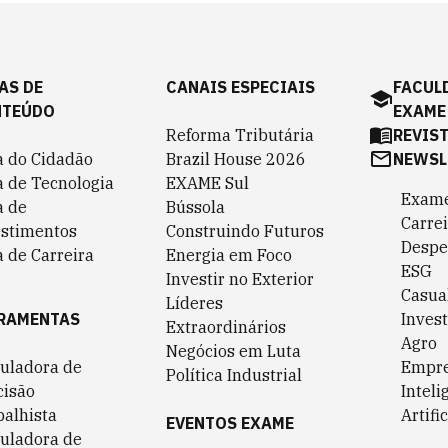
AS DE
CANAIS ESPECIAIS
FACUL
NTEÚDO
EXAME
Reforma Tributária
REVIS
a do Cidadão
Brazil House 2026
NEWSL
a de Tecnologia
EXAME Sul
Exame
a de
Bússola
Carrei
estimentos
Construindo Futuros
Despe
 de Carreira
Energia em Foco
ESG
Investir no Exterior
Casua
Líderes
RAMENTAS
Invest
Extraordinários
Agro
Negócios em Luta
culadora de
Empr
Política Industrial
cisão
Inteli
balhista
Artific
EVENTOS EXAME
culadora de