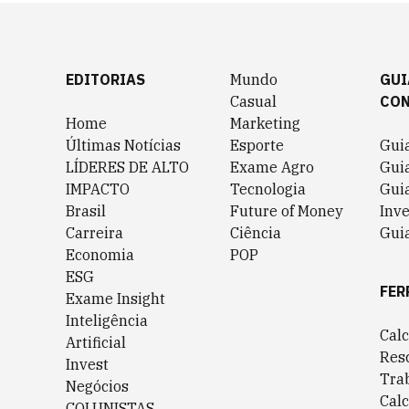
EDITORIAS
Mundo
GUI
Casual
CO
Home
Marketing
Últimas Notícias
Esporte
Gui
LÍDERES DE ALTO
Exame Agro
Gui
IMPACTO
Tecnologia
Gui
Brasil
Future of Money
Inv
Carreira
Ciência
Guia
Economia
POP
ESG
FER
Exame Insight
Inteligência
Cal
Artificial
Res
Invest
Tra
Negócios
Cal
COLUNISTAS