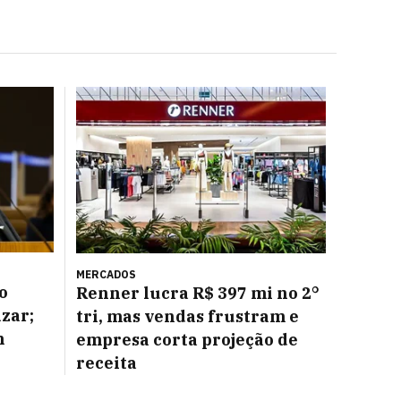
MERCADOS
o
Renner lucra R$ 397 mi no 2°
azar;
tri, mas vendas frustram e
m
empresa corta projeção de
receita