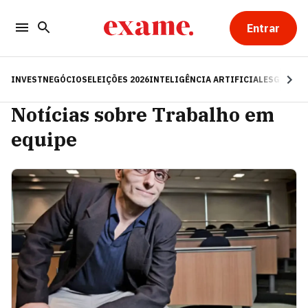
Entrar
INVEST
NEGÓCIOS
ELEIÇÕES 2026
INTELIGÊNCIA ARTIFICIAL
ESG
RE
Notícias sobre Trabalho em
equipe