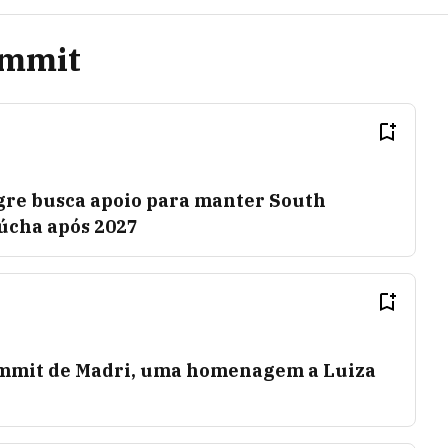
ummit
egre busca apoio para manter South
úcha após 2027
ummit de Madri, uma homenagem a Luiza