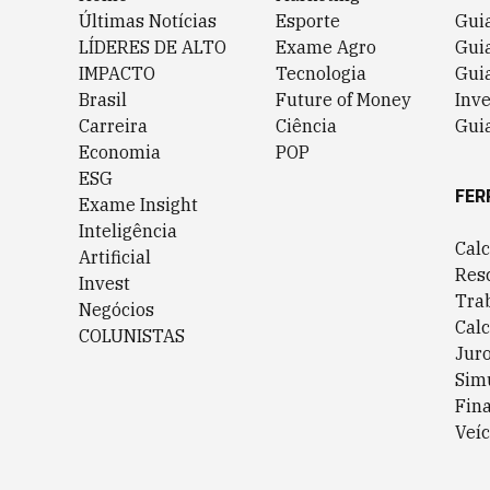
Últimas Notícias
Esporte
Gui
LÍDERES DE ALTO
Exame Agro
Gui
IMPACTO
Tecnologia
Gui
Brasil
Future of Money
Inv
Carreira
Ciência
Guia
Economia
POP
ESG
FER
Exame Insight
Inteligência
Cal
Artificial
Res
Invest
Tra
Negócios
Cal
COLUNISTAS
Jur
Sim
Fin
Veíc