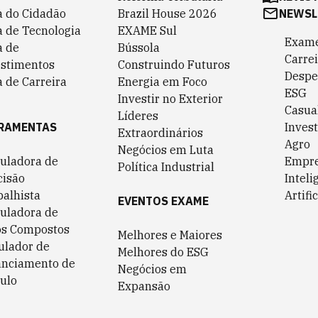
a do Cidadão
Brazil House 2026
NEWSL
a de Tecnologia
EXAME Sul
Exame
a de
Bússola
Carrei
estimentos
Construindo Futuros
Despe
 de Carreira
Energia em Foco
ESG
Investir no Exterior
Casua
Líderes
RAMENTAS
Invest
Extraordinários
Agro
Negócios em Luta
culadora de
Empr
Política Industrial
cisão
Inteli
balhista
Artific
EVENTOS EXAME
culadora de
os Compostos
Melhores e Maiores
ulador de
Melhores do ESG
anciamento de
Negócios em
ulo
Expansão