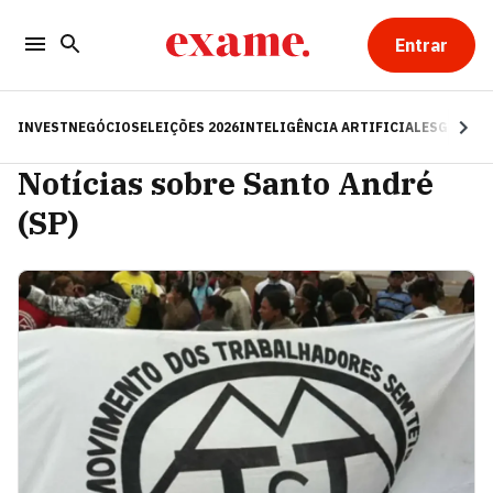
Entrar
INVEST
NEGÓCIOS
ELEIÇÕES 2026
INTELIGÊNCIA ARTIFICIAL
ESG
RE
Notícias sobre Santo André
(SP)