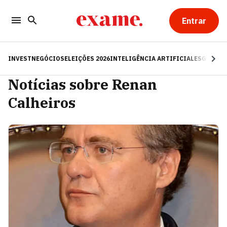
Entrar
INVEST
NEGÓCIOS
ELEIÇÕES 2026
INTELIGÊNCIA ARTIFICIAL
ESG
RE
Notícias sobre Renan
Calheiros