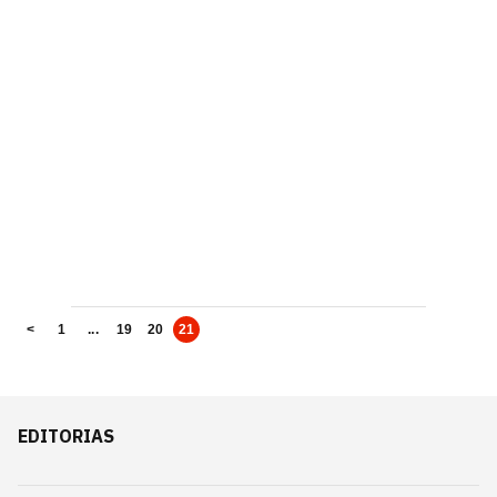
<
1
...
19
20
21
EDITORIAS