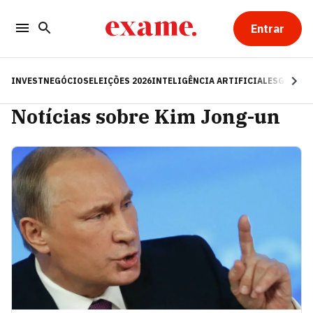
Entrar
INVEST
NEGÓCIOS
ELEIÇÕES 2026
INTELIGÊNCIA ARTIFICIAL
ESG
RE
Notícias sobre Kim Jong-un