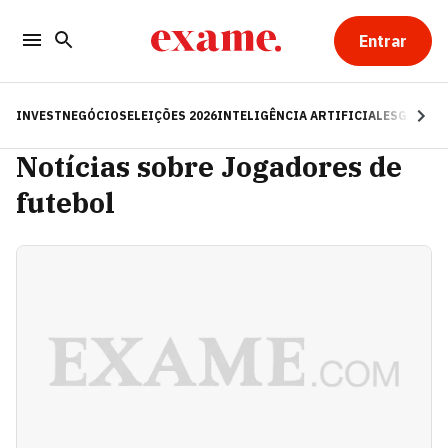
Entrar
INVEST
NEGÓCIOS
ELEIÇÕES 2026
INTELIGÊNCIA ARTIFICIAL
ESG
RE
Notícias sobre Jogadores de
futebol