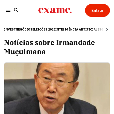
Entrar
INVEST
NEGÓCIOS
ELEIÇÕES 2026
INTELIGÊNCIA ARTIFICIAL
ESG
RE
Notícias sobre Irmandade
Muçulmana