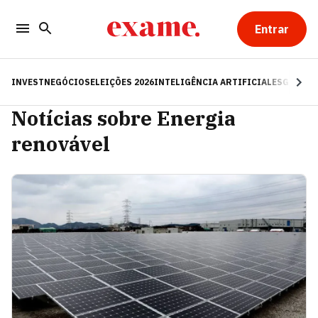
Entrar
INVEST
NEGÓCIOS
ELEIÇÕES 2026
INTELIGÊNCIA ARTIFICIAL
ESG
RE
Notícias sobre Energia
renovável