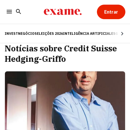
Entrar
INVEST
NEGÓCIOS
ELEIÇÕES 2026
INTELIGÊNCIA ARTIFICIAL
ESG
RE
Notícias sobre Credit Suisse
Hedging-Griffo