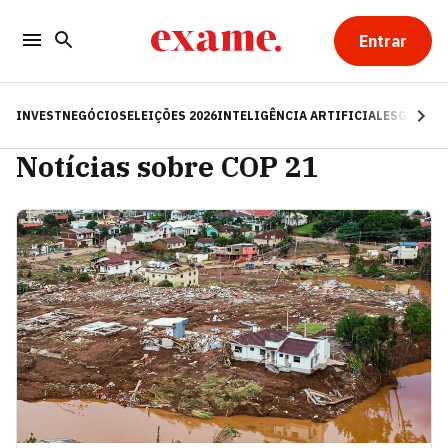
Entrar
INVEST
NEGÓCIOS
ELEIÇÕES 2026
INTELIGÊNCIA ARTIFICIAL
ESG
RE
Notícias sobre COP 21