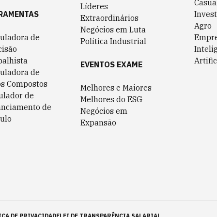
Casua
Líderes
RAMENTAS
Invest
Extraordinários
Agro
Negócios em Luta
culadora de
Empr
Política Industrial
cisão
Inteli
balhista
Artific
EVENTOS EXAME
culadora de
os Compostos
Melhores e Maiores
ulador de
Melhores do ESG
anciamento de
Negócios em
ulo
Expansão
ICA DE PRIVACIDADE
LEI DE TRANSPARÊNCIA SALARIAL