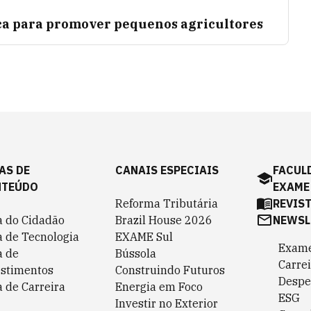
ca para promover pequenos agricultores
AS DE
CANAIS ESPECIAIS
FACUL
NTEÚDO
EXAME
Reforma Tributária
REVIS
a do Cidadão
Brazil House 2026
NEWSL
a de Tecnologia
EXAME Sul
Exame
a de
Bússola
Carrei
estimentos
Construindo Futuros
Despe
 de Carreira
Energia em Foco
ESG
Investir no Exterior