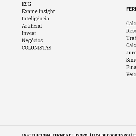
ESG
FER
Exame Insight
Inteligência
Cal
Artificial
Res
Invest
Tra
Negócios
Cal
COLUNISTAS
Jur
Sim
Fin
Veíc
INSTITUCIONAL
TERMOS DE USO
POLÍTICA DE COOKIES
POLÍT