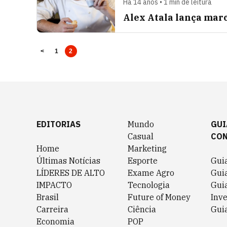
Há 14 anos • 1 min de leitura
Alex Atala lança mar
<
1
2
EDITORIAS
Mundo
GUI
Casual
CO
Home
Marketing
Últimas Notícias
Esporte
Gui
LÍDERES DE ALTO
Exame Agro
Gui
IMPACTO
Tecnologia
Gui
Brasil
Future of Money
Inv
Carreira
Ciência
Guia
Economia
POP