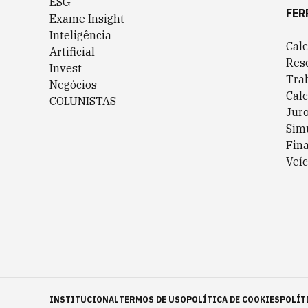
ESG
FER
Exame Insight
Inteligência
Cal
Artificial
Res
Invest
Tra
Negócios
Cal
COLUNISTAS
Jur
Sim
Fin
Veíc
INSTITUCIONAL
TERMOS DE USO
POLÍTICA DE COOKIES
POLÍT