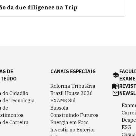
o da due diligence na Trip
AS DE
CANAIS ESPECIAIS
FACUL
NTEÚDO
EXAME
Reforma Tributária
REVIS
a do Cidadão
Brazil House 2026
NEWSL
a de Tecnologia
EXAME Sul
Exame
a de
Bússola
Carrei
estimentos
Construindo Futuros
Despe
 de Carreira
Energia em Foco
ESG
Investir no Exterior
Casua