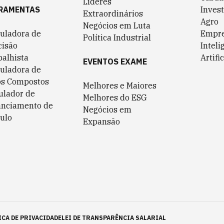
Líderes
RAMENTAS
Invest
Extraordinários
Agro
Negócios em Luta
culadora de
Empr
Política Industrial
cisão
Inteli
balhista
Artific
EVENTOS EXAME
culadora de
os Compostos
Melhores e Maiores
ulador de
Melhores do ESG
anciamento de
Negócios em
ulo
Expansão
ICA DE PRIVACIDADE
LEI DE TRANSPARÊNCIA SALARIAL