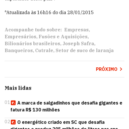
*Atualizada às 16h16 do dia 28/01/2015
Acompanhe tudo sobre:
Empresas
Empresários
Fusões e Aquisições
Bilionários brasileiros
Joseph Safra
Banqueiros
Cutrale
Setor de suco de laranja
PRÓXIMO
Mais lidas
01
A marca de salgadinhos que desafia gigantes e
fatura R$ 130 milhões
02
O energético criado em SC que desafia