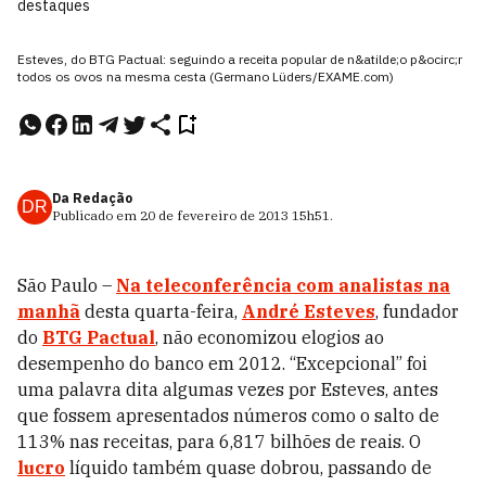
destaques
Esteves, do BTG Pactual: seguindo a receita popular de n&atilde;o p&ocirc;r
todos os ovos na mesma cesta (Germano Lüders/EXAME.com)
Da Redação
DR
Publicado em
20 de fevereiro de 2013
15h51
.
São Paulo –
Na teleconferência com analistas na
manhã
desta quarta-feira,
André Esteves
, fundador
do
BTG Pactual
, não economizou elogios ao
desempenho do banco em 2012. “Excepcional” foi
uma palavra dita algumas vezes por Esteves, antes
que fossem apresentados números como o salto de
113% nas receitas, para 6,817 bilhões de reais. O
lucro
líquido também quase dobrou, passando de