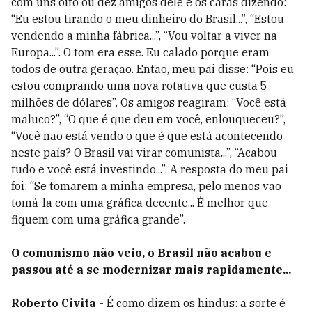
com uns oito ou dez amigos dele e os caras dizendo:
“Eu estou tirando o meu dinheiro do Brasil...”, “Estou
vendendo a minha fábrica...”, “Vou voltar a viver na
Europa...”. O tom era esse. Eu calado porque eram
todos de outra geração. Então, meu pai disse: “Pois eu
estou comprando uma nova rotativa que custa 5
milhões de dólares”. Os amigos reagiram: “Você está
maluco?”, “O que é que deu em você, enlouqueceu?”,
“Você não está vendo o que é que está acontecendo
neste país? O Brasil vai virar comunista...”, “Acabou
tudo e você está investindo...”. A resposta do meu pai
foi: “Se tomarem a minha empresa, pelo menos vão
tomá-la com uma gráfica decente... É melhor que
fiquem com uma gráfica grande”.
O comunismo não veio, o Brasil não acabou e
passou até a se modernizar mais rapidamente...
Roberto Civita -
É como dizem os hindus: a sorte é