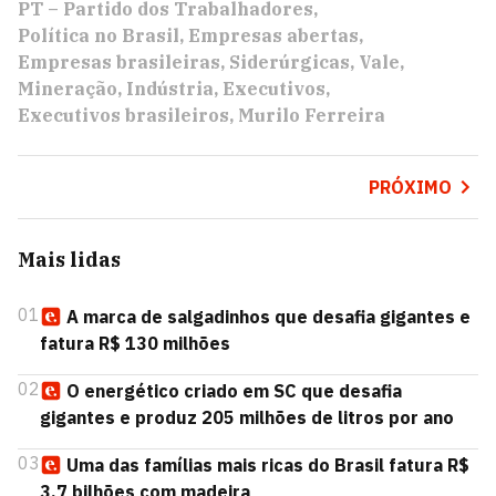
PT – Partido dos Trabalhadores
Política no Brasil
Empresas abertas
Empresas brasileiras
Siderúrgicas
Vale
Mineração
Indústria
Executivos
Executivos brasileiros
Murilo Ferreira
PRÓXIMO
Mais lidas
01
A marca de salgadinhos que desafia gigantes e
fatura R$ 130 milhões
02
O energético criado em SC que desafia
gigantes e produz 205 milhões de litros por ano
03
Uma das famílias mais ricas do Brasil fatura R$
3,7 bilhões com madeira