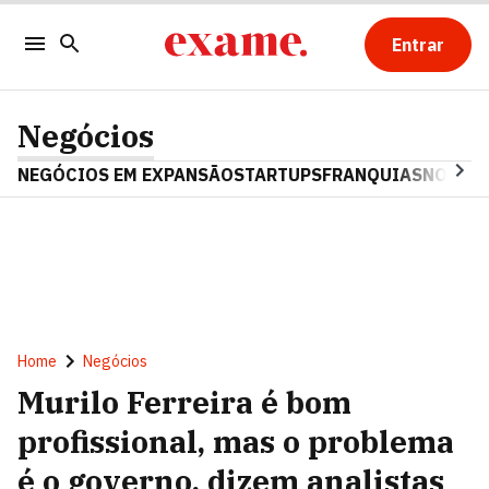
Entrar
Negócios
NEGÓCIOS EM EXPANSÃO
STARTUPS
FRANQUIAS
NOSTAL
Home
Negócios
Murilo Ferreira é bom
profissional, mas o problema
é o governo, dizem analistas