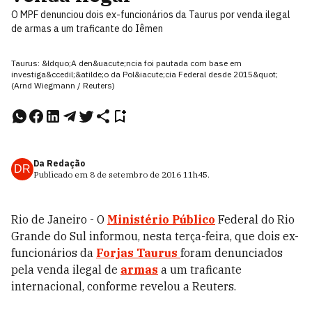
O MPF denunciou dois ex-funcionários da Taurus por venda ilegal
de armas a um traficante do Iêmen
Taurus: &ldquo;A den&uacute;ncia foi pautada com base em
investiga&ccedil;&atilde;o da Pol&iacute;cia Federal desde 2015&quot;
(Arnd Wiegmann / Reuters)
Da Redação
DR
Publicado em
8 de setembro de 2016
11h45
.
Rio de Janeiro - O
Ministério Público
Federal do Rio
Grande do Sul informou, nesta terça-feira, que dois ex-
funcionários da
Forjas Taurus
foram denunciados
pela venda ilegal de
armas
a um traficante
internacional, conforme revelou a Reuters.