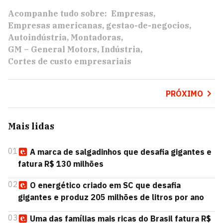
Acompanhe tudo sobre:
Empresas
Empresas americanas
gestao-de-negocios
Autoindústria
Montadoras
GM – General Motors
Indústria
Cortes de custo empresariais
PRÓXIMO
Mais lidas
01
A marca de salgadinhos que desafia gigantes e
fatura R$ 130 milhões
02
O energético criado em SC que desafia
gigantes e produz 205 milhões de litros por ano
03
Uma das famílias mais ricas do Brasil fatura R$