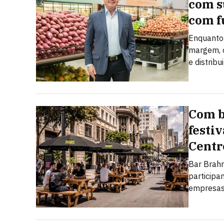
com s
com f
Enquanto 
margem, o
e distribu
Com b
festi
Centr
Bar Brahm
particip
empresas,