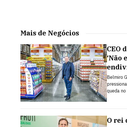
Mais de Negócios
CEO do
‘Não 
endiv
Belmiro G
pressiona
queda no
O rei 