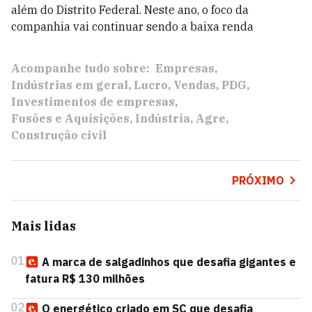
além do Distrito Federal. Neste ano, o foco da
companhia vai continuar sendo a baixa renda
Acompanhe tudo sobre:
Empresas
Indústrias em geral
Lucro
Vendas
PDG
Investimentos de empresas
Fusões e Aquisições
Indústria
Agre
Construção civil
PRÓXIMO
Mais lidas
01
A marca de salgadinhos que desafia gigantes e
fatura R$ 130 milhões
02
O energético criado em SC que desafia