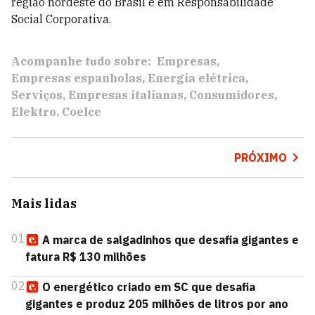
região nordeste do Brasil e em Responsabilidade
Social Corporativa.
Acompanhe tudo sobre:
Empresas
Empresas espanholas
Energia elétrica
Serviços
Empresas italianas
Consumidores
Elektro
Coelce
PRÓXIMO
Mais lidas
01
A marca de salgadinhos que desafia gigantes e
fatura R$ 130 milhões
02
O energético criado em SC que desafia
gigantes e produz 205 milhões de litros por ano