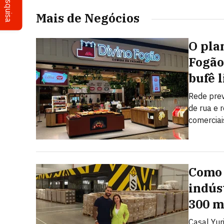
Pesquisa
Mais de Negócios
O pla
Fogão
bufê l
Rede pre
de rua e 
comerciai
Como 
indús
300 m
Casal Yuri