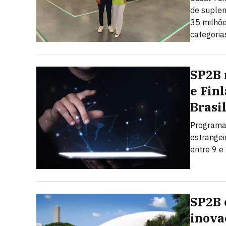
de suplem
35 milhõe
categoria
SP2B 
e Fin
Brasi
Programa 
estrangei
entre 9 e
SP2B 
inova