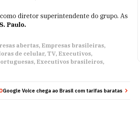
como diretor superintendente do grupo. As
S. Paulo.
esas abertas
Empresas brasileiras
oras de celular
TV
Executivos
portuguesas
Executivos brasileiros
O
Google Voice chega ao Brasil com tarifas baratas