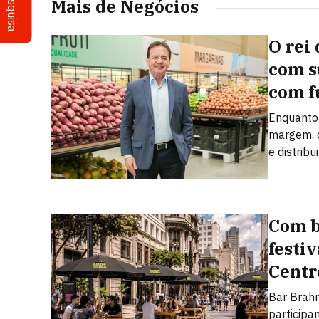
Pesquisa
Mais de Negócios
O rei 
com s
com f
Enquanto 
margem, o
e distribu
Com b
festi
Centr
Bar Brahm
particip