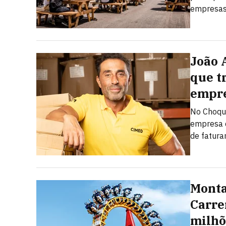
empresas,
João 
que t
empre
No Choque
empresa d
de fatur
Monta
Carre
milhõ