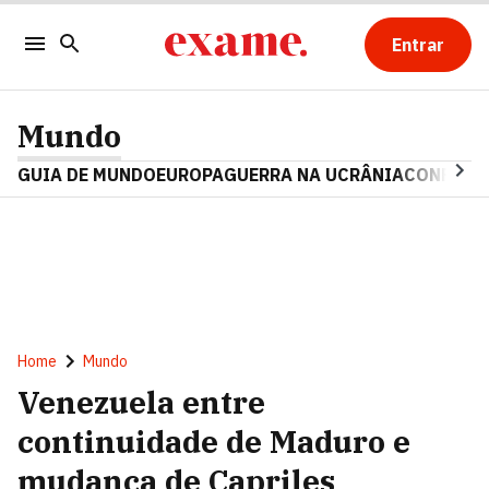
Entrar
Mundo
GUIA DE MUNDO
EUROPA
GUERRA NA UCRÂNIA
CONFLITO
Home
Mundo
Venezuela entre
continuidade de Maduro e
mudança de Capriles