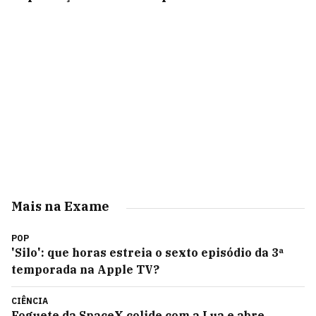
Mais na Exame
POP
'Silo': que horas estreia o sexto episódio da 3ª
temporada na Apple TV?
CIÊNCIA
Foguete da SpaceX colide com a Lua e abre