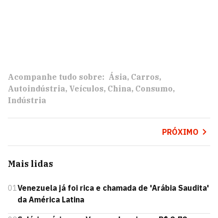
Acompanhe tudo sobre:
Ásia
Carros
Autoindústria
Veículos
China
Consumo
Indústria
PRÓXIMO
Mais lidas
01
Venezuela já foi rica e chamada de 'Arábia Saudita'
da América Latina