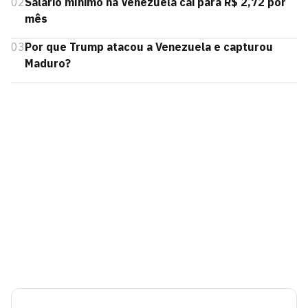
02
Salário mínimo na Venezuela cai para R$ 2,72 por
mês
03
Por que Trump atacou a Venezuela e capturou
Maduro?