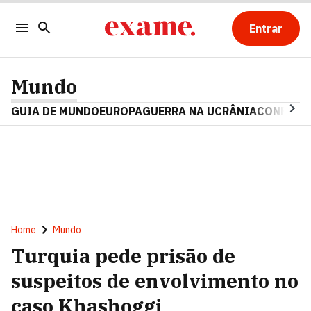
Entrar
Mundo
GUIA DE MUNDO
EUROPA
GUERRA NA UCRÂNIA
CONFLITO
Home
Mundo
Turquia pede prisão de
suspeitos de envolvimento no
caso Khashoggi