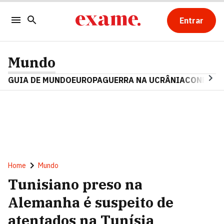
Entrar
Mundo
GUIA DE MUNDO
EUROPA
GUERRA NA UCRÂNIA
CONFLITO
Home
Mundo
Tunisiano preso na
Alemanha é suspeito de
atentados na Tunísia