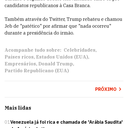
candidatos republicanos à Casa Branca.
Também através do Twitter, Trump rebateu e chamou
Jeb de "patético" por afirmar que "nada ocorreu"
durante a presidência do irmão.
Acompanhe tudo sobre:
Celebridades
Países ricos
Estados Unidos (EUA)
Empresários
Donald Trump
Partido Republicano (EUA)
PRÓXIMO
Mais lidas
01
Venezuela já foi rica e chamada de 'Arábia Saudita'