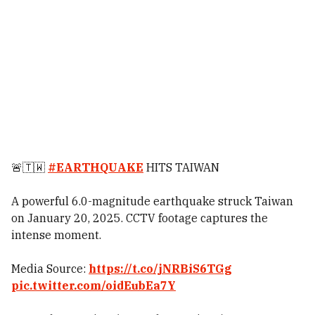
🚨🇹🇼
#EARTHQUAKE
HITS TAIWAN
A powerful 6.0-magnitude earthquake struck Taiwan
on January 20, 2025. CCTV footage captures the
intense moment.
Media Source:
https://t.co/jNRBiS6TGg
pic.twitter.com/oidEubEa7Y