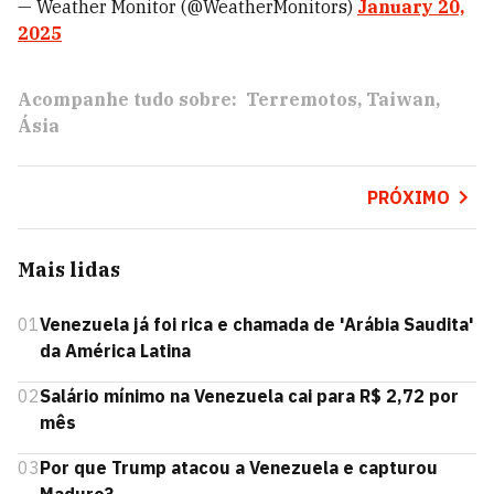
— Weather Monitor (@WeatherMonitors)
January 20,
2025
Acompanhe tudo sobre:
Terremotos
Taiwan
Ásia
PRÓXIMO
Mais lidas
01
Venezuela já foi rica e chamada de 'Arábia Saudita'
da América Latina
02
Salário mínimo na Venezuela cai para R$ 2,72 por
mês
03
Por que Trump atacou a Venezuela e capturou