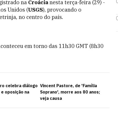
egistrado na
Croácia
nesta terça-feira (29) -
os Unidos (
USGS
), provocando o
rinja, no centro do país.
aconteceu em torno das 11h30 GMT (8h30
ro celebra diálogo
Vincent Pastore, de 'Família
 e oposição na
Soprano', morre aos 80 anos;
veja causa