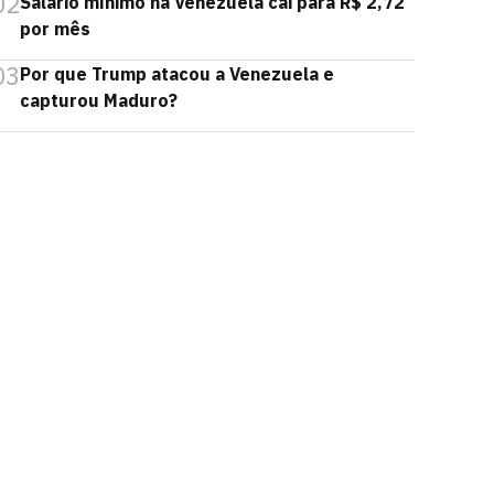
02
Salário mínimo na Venezuela cai para R$ 2,72
por mês
03
Por que Trump atacou a Venezuela e
capturou Maduro?