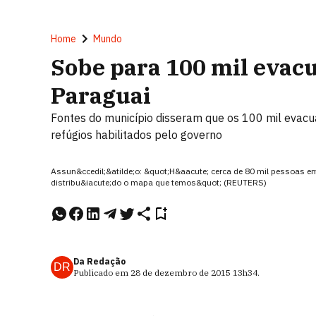
Home
Mundo
Sobe para 100 mil evacu
Paraguai
Fontes do município disseram que os 100 mil evac
refúgios habilitados pelo governo
Assun&ccedil;&atilde;o: &quot;H&aacute; cerca de 80 mil pessoas em
distribu&iacute;do o mapa que temos&quot; (REUTERS)
Da Redação
DR
Publicado em
28 de dezembro de 2015
13h34
.