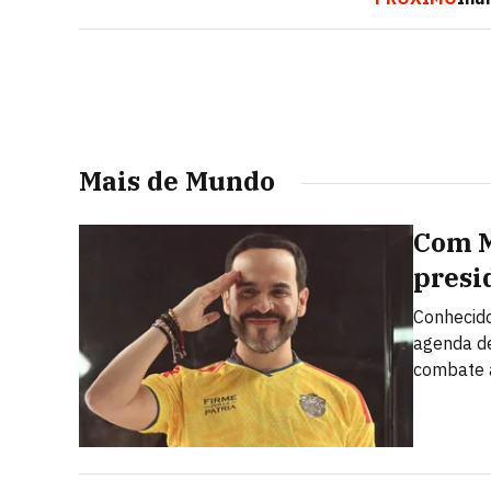
Mais de Mundo
Com Mi
presi
Conhecido
agenda de
combate 