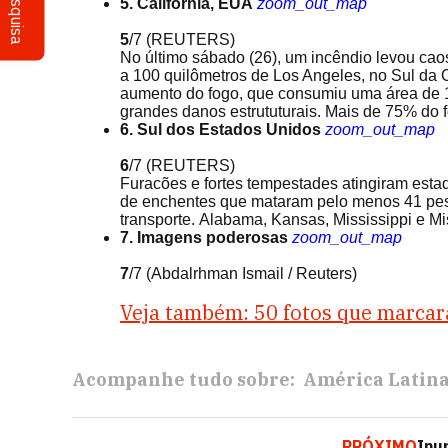
Pesquisa
5. Califórnia, EUA
zoom_out_map
5
/7
(REUTERS)
No último sábado (26), um incêndio levou cao
a 100 quilômetros de Los Angeles, no Sul da C
aumento do fogo, que consumiu uma área de 1.
grandes danos estrututurais. Mais de 75% do fo
6. Sul dos Estados Unidos
zoom_out_map
6
/7
(REUTERS)
Furacões e fortes tempestades atingiram est
de enchentes que mataram pelo menos 41 pes
transporte. Alabama, Kansas, Mississippi e M
7. Imagens poderosas
zoom_out_map
7
/7
(Abdalrhman Ismail / Reuters)
Veja também: 50 fotos que marca
Acompanhe tudo sobre:
América Latin
PRÓXIMO
Inu