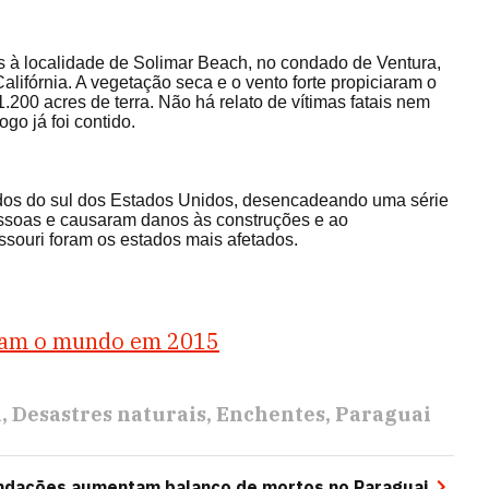
s à localidade de Solimar Beach, no condado de Ventura,
alifórnia. A vegetação seca e o vento forte propiciaram o
200 acres de terra. Não há relato de vítimas fatais nem
go já foi contido.
ados do sul dos Estados Unidos, desencadeando uma série
soas e causaram danos às construções e ao
issouri foram os estados mais afetados.
ram o mundo em 2015
a
Desastres naturais
Enchentes
Paraguai
ndações aumentam balanço de mortos no Paraguai