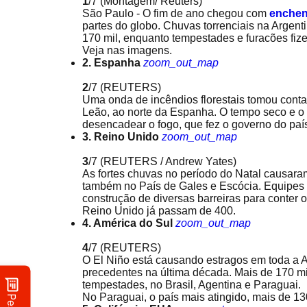
1
/7
(Montagem/ Reuters)
São Paulo - O fim de ano chegou com
enchen
partes do globo. Chuvas torrenciais na Argent
170 mil, enquanto tempestades e furacões fize
Veja nas imagens.
2. Espanha
zoom_out_map
2
/7
(REUTERS)
Uma onda de incêndios florestais tomou conta
Leão, ao norte da Espanha. O tempo seco e o 
desencadear o fogo, que fez o governo do país
3. Reino Unido
zoom_out_map
3
/7
(REUTERS / Andrew Yates)
As fortes chuvas no período do Natal causara
também no País de Gales e Escócia. Equipes 
construção de diversas barreiras para conter
Reino Unido já passam de 400.
4. América do Sul
zoom_out_map
4
/7
(REUTERS)
O El Niño está causando estragos em toda a 
precedentes na última década. Mais de 170 m
tempestades, no Brasil, Agentina e Paraguai.
No Paraguai, o país mais atingido, mais de 1