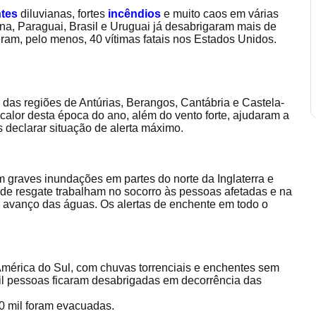
tes
diluvianas, fortes
incêndios
e muito caos em várias
ina, Paraguai, Brasil e Uruguai já desabrigaram mais de
ram, pelo menos, 40 vítimas fatais nos Estados Unidos.
 das regiões de Antúrias, Berangos, Cantábria e Castela-
calor desta época do ano, além do vento forte, ajudaram a
 declarar situação de alerta máximo.
m graves inundações em partes do norte da Inglaterra e
de resgate trabalham no socorro às pessoas afetadas e na
 o avanço das águas. Os alertas de enchente em todo o
América do Sul, com chuvas torrenciais e enchentes sem
il pessoas ficaram desabrigadas em decorrência das
30 mil foram evacuadas.