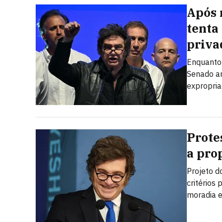
Após 
tenta
priva
Enquanto 
Senado ar
expropria
Prote
a prop
Projeto d
critérios
moradia e