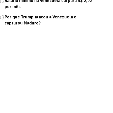
02
Salário mínimo na Venezuela cai para R$ 2,72
por mês
03
Por que Trump atacou a Venezuela e
capturou Maduro?