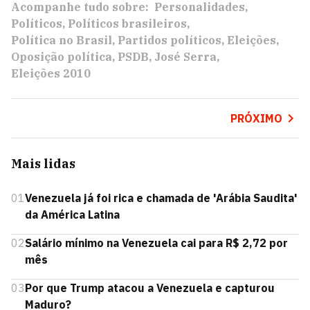
Acompanhe tudo sobre:
Personalidades
Políticos
Políticos brasileiros
Política no Brasil
Partidos políticos
Eleições
Oposição política
PSDB
José Serra
Eleições 2010
PRÓXIMO
Mais lidas
01
Venezuela já foi rica e chamada de 'Arábia Saudita'
da América Latina
02
Salário mínimo na Venezuela cai para R$ 2,72 por
mês
03
Por que Trump atacou a Venezuela e capturou
Maduro?