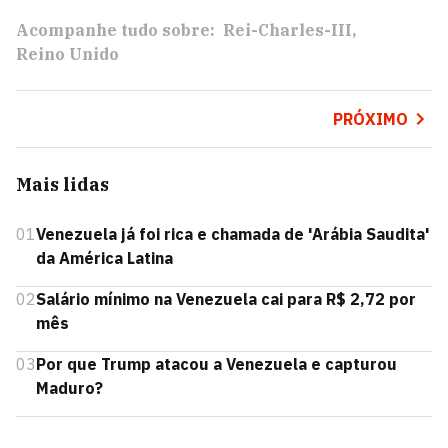
Acompanhe tudo sobre:
Rei-Charles-III
Reino Unido
PRÓXIMO
Mais lidas
01
Venezuela já foi rica e chamada de 'Arábia Saudita'
da América Latina
02
Salário mínimo na Venezuela cai para R$ 2,72 por
mês
03
Por que Trump atacou a Venezuela e capturou
Maduro?