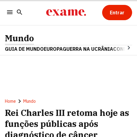
Entrar
Mundo
GUIA DE MUNDO
EUROPA
GUERRA NA UCRÂNIA
CONFLITO
Home
Mundo
Rei Charles III retoma hoje as
funções públicas após
diagnóstico de câncer